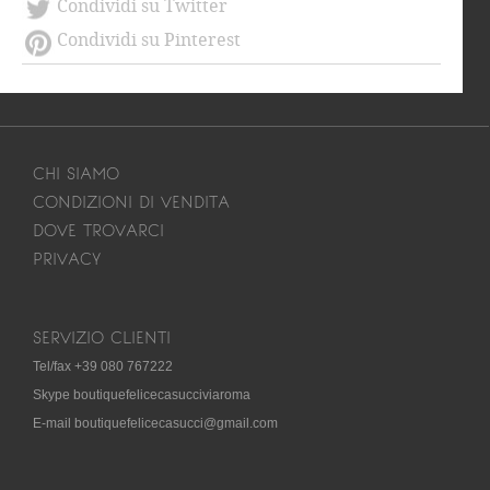
Condividi su Twitter
Condividi su Pinterest
CHI SIAMO
CONDIZIONI DI VENDITA
DOVE TROVARCI
PRIVACY
SERVIZIO CLIENTI
Tel/fax +39 080 767222
Skype boutiquefelicecasucciviaroma
E-mail boutiquefelicecasucci@gmail.com