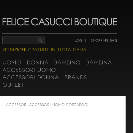
LOGIN
SHOPPING BAG
SPEDIZIONI GRATUITE IN TUTTA ITALIA
UOMO
DONNA
BAMBINO
BAMBINA
ACCESSORI UOMO
ACCESSORI DONNA
BRANDS
OUTLET
ACCESSORI
ACCESSORI UOMO
PORTAFOGLI