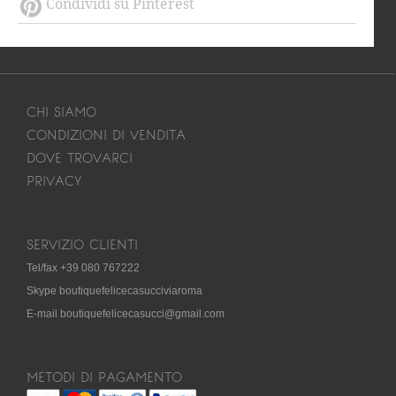
Condividi su Pinterest
CHI SIAMO
CONDIZIONI DI VENDITA
DOVE TROVARCI
PRIVACY
SERVIZIO CLIENTI
Tel/fax +39 080 767222
Skype boutiquefelicecasucciviaroma
E-mail boutiquefelicecasucci@gmail.com
METODI DI PAGAMENTO