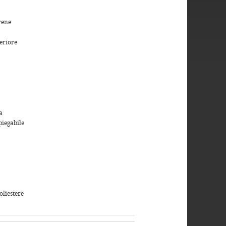
rene
eriore
a
piegabile
liestere