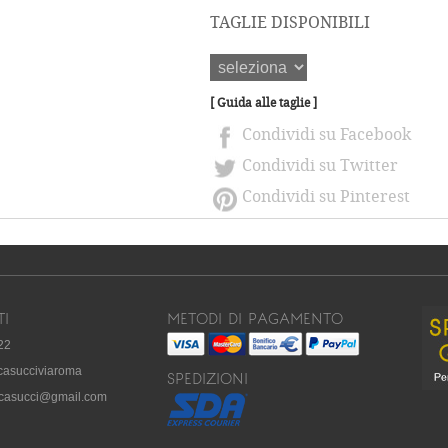
TAGLIE DISPONIBILI
[ Guida alle taglie ]
Condividi su Facebook
Condividi su Twitter
Condividi su Pinterest
TI
METODI DI PAGAMENTO
22
ecasucciviaroma
SPEDIZIONI
cecasucci@gmail.com