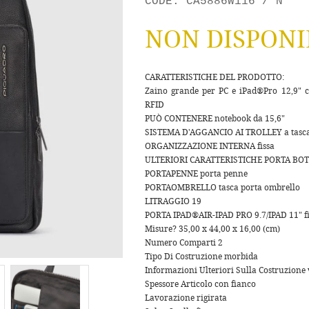
CODE: CA5886W116 / N
NON DISPONI
CARATTERISTICHE DEL PRODOTTO:
Zaino grande per PC e iPad®Pro 12,9" co
RFID
PUÒ CONTENERE notebook da 15,6"
SISTEMA D'AGGANCIO AI TROLLEY a tasca
ORGANIZZAZIONE INTERNA fissa
ULTERIORI CARATTERISTICHE PORTA BOTTI
PORTAPENNE porta penne
PORTAOMBRELLO tasca porta ombrello
LITRAGGIO 19
PORTA IPAD®AIR-IPAD PRO 9.7/IPAD 11" fi
Misure? 35,00 x 44,00 x 16,00 (cm)
Numero Comparti 2
Tipo Di Costruzione morbida
Informazioni Ulteriori Sulla Costruzione 
Spessore Articolo con fianco
Lavorazione rigirata