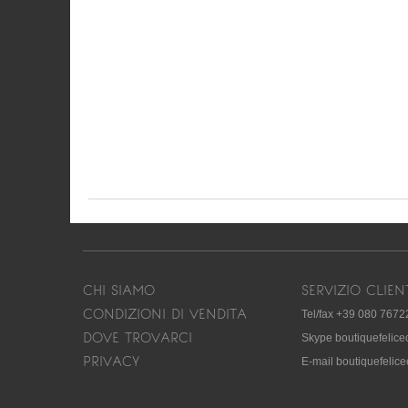
CHI SIAMO
SERVIZIO CLIEN
CONDIZIONI DI VENDITA
Tel/fax +39 080 7672
DOVE TROVARCI
Skype boutiquefelic
PRIVACY
E-mail boutiquefeli