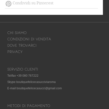
Condividi su Pinterest
CHI SIAMO
CONDIZIONI DI VENDITA
DOVE TROVARCI
PRIVACY
SERVIZIO CLIENTI
Tel/fax +39 080 767222
Skype boutiquefelicecasucciviaroma
E-mail boutiquefelicecasucci@gmail.com
METODI DI PAGAMENTO