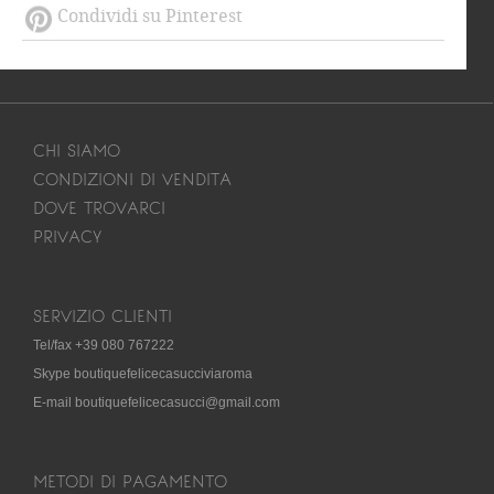
Condividi su Pinterest
CHI SIAMO
CONDIZIONI DI VENDITA
DOVE TROVARCI
PRIVACY
SERVIZIO CLIENTI
Tel/fax +39 080 767222
Skype boutiquefelicecasucciviaroma
E-mail boutiquefelicecasucci@gmail.com
METODI DI PAGAMENTO