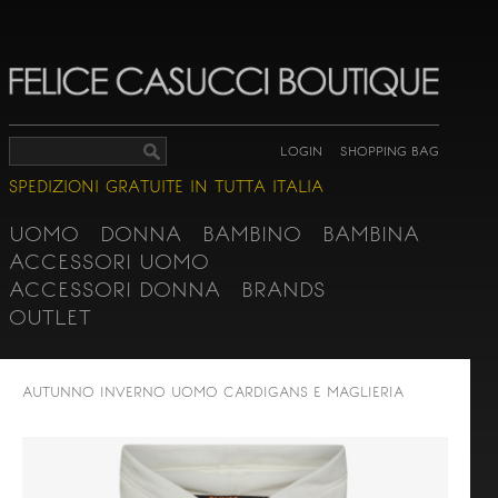
LOGIN
SHOPPING BAG
SPEDIZIONI GRATUITE IN TUTTA ITALIA
UOMO
DONNA
BAMBINO
BAMBINA
ACCESSORI UOMO
ACCESSORI DONNA
BRANDS
OUTLET
AUTUNNO INVERNO
UOMO
CARDIGANS E MAGLIERIA