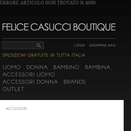
ERRORE ARTICOLO NON TROVATO N.4090
LOGIN
SHOPPING BAG
SPEDIZIONI GRATUITE IN TUTTA ITALIA
UOMO
DONNA
BAMBINO
BAMBINA
ACCESSORI UOMO
ACCESSORI DONNA
BRANDS
OUTLET
ACCESSORI