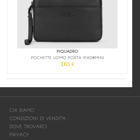
PIQUADRO
POCHETTE UOMO PORTA IPAD®MINI
165 €
CHI SIAMO
CONDIZIONI DI VENDITA
DOVE TROVARCI
PRIVACY