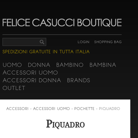
LOGIN
SHOPPING BAG
SPEDIZIONI GRATUITE IN TUTTA ITALIA
UOMO
DONNA
BAMBINO
BAMBINA
ACCESSORI UOMO
ACCESSORI DONNA
BRANDS
OUTLET
ACCESSORI - ACCESSORI UOMO - POCHETTE -
PIQUADRO
Piquadro