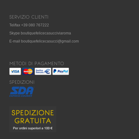
SERVIZIO CLIENTI
Tel/fax +39 080 767222
Skype boutiquefelicecasucciviaroma
E-mail boutiquefelicecasucci@gmail.com
METODI DI PAGAMENTO
SPEDIZIONI