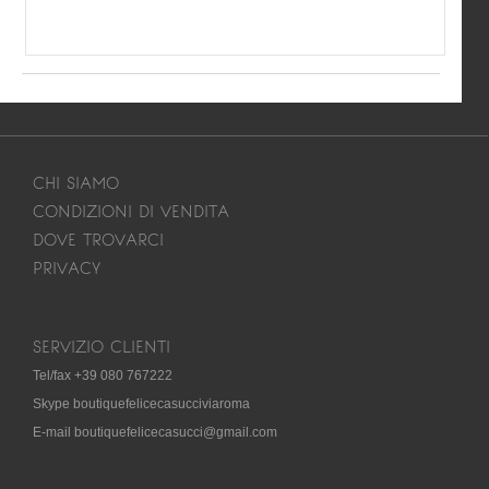
CHI SIAMO
CONDIZIONI DI VENDITA
DOVE TROVARCI
PRIVACY
SERVIZIO CLIENTI
Tel/fax +39 080 767222
Skype boutiquefelicecasucciviaroma
E-mail boutiquefelicecasucci@gmail.com