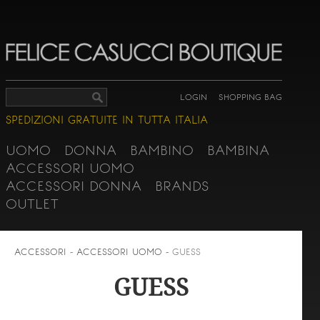
LOGIN
SHOPPING BAG
SPEDIZIONI GRATUITE IN TUTTA ITALIA
UOMO
DONNA
BAMBINO
BAMBINA
ACCESSORI UOMO
ACCESSORI DONNA
BRANDS
OUTLET
ACCESSORI - ACCESSORI UOMO -
GUESS
GUESS