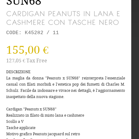
SUN68
CARDIGAN PEANUTS IN LANA E
CASHMERE CON TASCHE NERO
CODE: K45282 / 11
155,00 €
127,05 € Tax Free
DESCRIZIONE
La maglia da donna "Peanuts x SUN68" reinterpreta l’essenziale
casual con filati morbidi e l’estetica pop dei fumetti di Charles M.
Schulz. Facile da indossare e vivace nei dettagli, è l'aggiornamento
inaspettato della nuova stagione.
Cardigan "Peanuts x SUN68"
Realizzato in filato di misto lana e cashmere
Scollo a V
Tasche applicate
Motivo grafico Peanuts jacquard sul retro