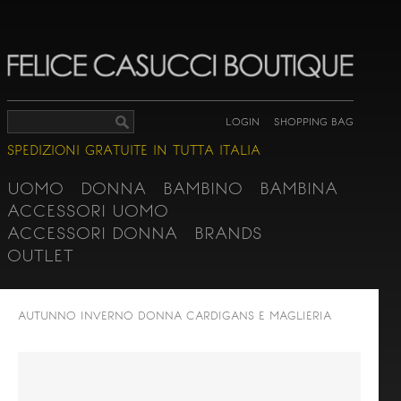
LOGIN
SHOPPING BAG
SPEDIZIONI GRATUITE IN TUTTA ITALIA
UOMO
DONNA
BAMBINO
BAMBINA
ACCESSORI UOMO
ACCESSORI DONNA
BRANDS
OUTLET
AUTUNNO INVERNO
DONNA
CARDIGANS E MAGLIERIA