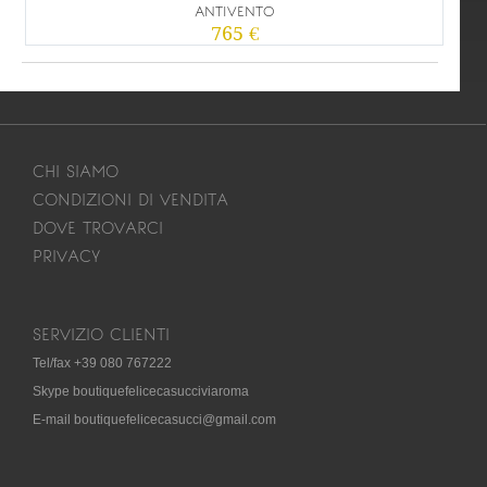
ANTIVENTO
765 €
CHI SIAMO
CONDIZIONI DI VENDITA
DOVE TROVARCI
PRIVACY
SERVIZIO CLIENTI
Tel/fax +39 080 767222
Skype boutiquefelicecasucciviaroma
E-mail boutiquefelicecasucci@gmail.com