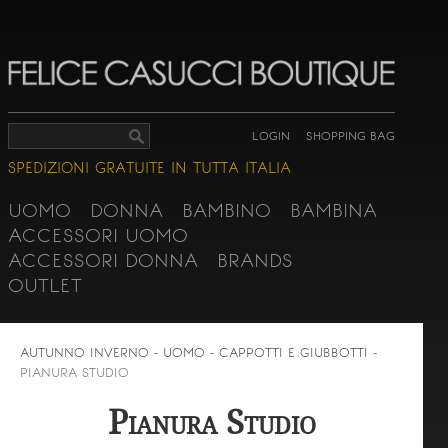
LOGIN
SHOPPING BAG
SPEDIZIONI GRATUITE IN TUTTA ITALIA
UOMO
DONNA
BAMBINO
BAMBINA
ACCESSORI UOMO
ACCESSORI DONNA
BRANDS
OUTLET
AUTUNNO INVERNO - UOMO - CAPPOTTI E GIUBBOTTI -
PIANURA STUDIO
Pianura Studio